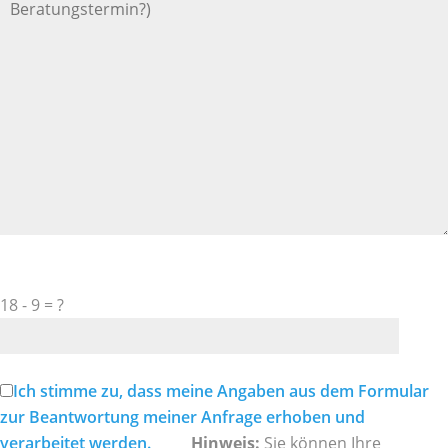
Bitte
18 - 9 = ?
lasse
dieses
Feld
leer.
Ich stimme zu, dass meine Angaben aus dem Formular
zur Beantwortung meiner Anfrage erhoben und
verarbeitet werden.
Hinweis:
Sie können Ihre