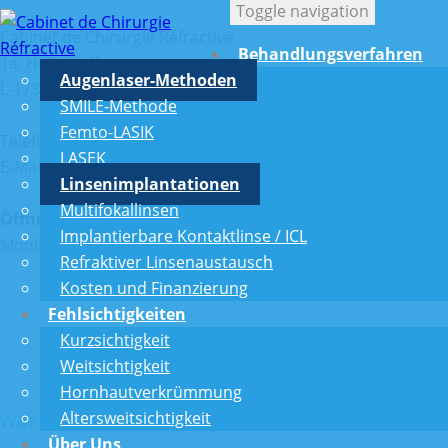
Toggle navigation
Cabinet de Chirurgie Réfractive
Behandlungsverfahren
1a, Heienhaff
Augenlaser-Methoden
L-1736 Senningerberg
SMILE-Methode
Femto-LASIK
Telefon:
+352 269 489
LASEK
E-Mail:
info@augenlaser.lu
Linsenimplantationen
Multifokallinsen
Öffnungszeiten:
Implantierbare Kontaktlinse / ICL
Montag bis Freitag: 08.00 – 18.00 Uhr
Refraktiver Linsenaustausch
Kosten und Finanzierung
Fehlsichtigkeiten
Kurzsichtigkeit
Weitsichtigkeit
Hornhautverkrümmung
Altersweitsichtigkeit
Was können wir für Sie tun?
Über Uns