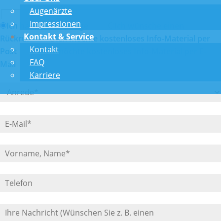
Augenärzte
Impressionen
Ich habe eine Anfrage
Ich wünsche einen
Kontakt & Service
Rückruf
Ich möchte kostenloses Info-Material per
Kontakt
Post
Ich möchte kostenloses Info-Material per E-
FAQ
Mail
Karriere