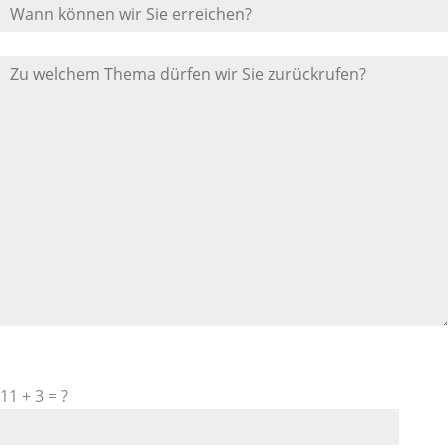
Bitte
11 + 3 = ?
lasse
dieses